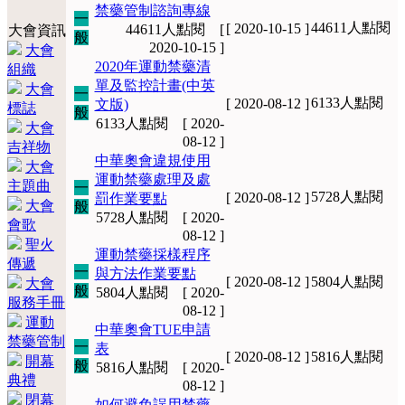
禁藥管制諮詢專線
一
44611人點閱
[ 2020-10-15 ]
44611人點閱 [
大會資訊
般
2020-10-15 ]
大會
2020年運動禁藥清
組織
單及監控計畫(中英
大會
一
6133人點閱
[ 2020-08-12 ]
文版)
標誌
般
6133人點閱 [ 2020-
大會
08-12 ]
吉祥物
中華奧會違規使用
大會
運動禁藥處理及處
主題曲
一
5728人點閱
[ 2020-08-12 ]
罰作業要點
大會
般
5728人點閱 [ 2020-
會歌
08-12 ]
聖火
運動禁藥採樣程序
傳遞
一
與方法作業要點
[ 2020-08-12 ]
5804人點閱
大會
般
5804人點閱 [ 2020-
服務手冊
08-12 ]
運動
中華奧會TUE申請
禁藥管制
一
表
[ 2020-08-12 ]
5816人點閱
開幕
般
5816人點閱 [ 2020-
典禮
08-12 ]
閉幕
如何避免誤用禁藥