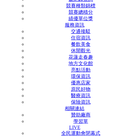
競賽種類錦標
競賽總積分
績優單位獎
服務資訊
交通接駁
住宿資訊
餐飲美食
休閒觀光
花蓮走春趣
地方文化館
亮點活動
環保資訊
優惠店家
原民好物
醫療資訊
保險資訊
相關連結
贊助廠商
學習單
LIVE
全民運動會閉幕式