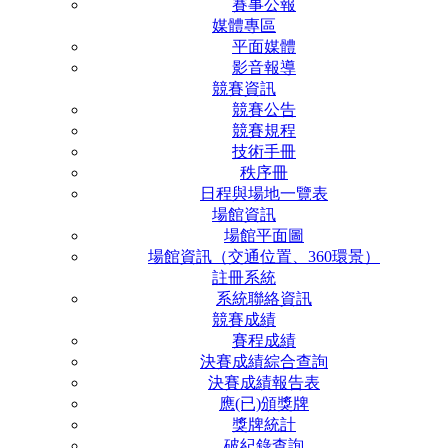
賽事公報
媒體專區
平面媒體
影音報導
競賽資訊
競賽公告
競賽規程
技術手冊
秩序冊
日程與場地一覽表
場館資訊
場館平面圖
場館資訊（交通位置、360環景）
註冊系統
系統聯絡資訊
競賽成績
賽程成績
決賽成績綜合查詢
決賽成績報告表
應(已)頒獎牌
獎牌統計
破紀錄查詢