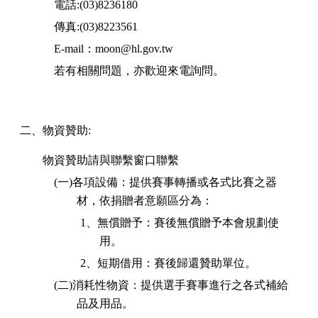
電話:(03)8236180
傳真:(03)8223561
E-mail：moon@hl.gov.tw
若有相關問題，亦歡迎來電詢問。
二、物資贊助:
物資贊助請與聯繫窗口聯繫
(一)各項設備：提供賽事轉播或各式比賽之器
材，依捐贈者意願區分為：
1、無償贈予：賽後無償贈予本會規劃使
用。
2、短期借用：賽後歸還贊助單位。
(二)消耗性物資：提供選手賽事進行之各式補給
品及用品。