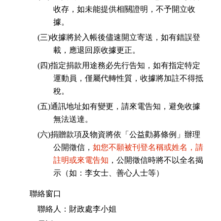
收存，如未能提供相關證明，不予開立收
據。
(三)收據將於入帳後儘速開立寄送，如有錯誤登
載，應退回原收據更正。
(四)指定捐款用途務必先行告知，如有指定特定
運動員，僅屬代轉性質，收據將加註不得抵
稅。
(五)通訊地址如有變更，請來電告知，避免收據
無法送達。
(六)捐贈款項及物資將依「公益勸募條例」辦理
公開徵信，
如您不願被刊登名稱或姓名，請
註明或來電告知
，公開徵信時將不以全名揭
示（如：李女士、善心人士等）
聯絡窗口
聯絡人：財政處李小姐