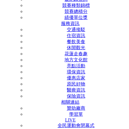
競賽種類錦標
競賽總積分
績優單位獎
服務資訊
交通接駁
住宿資訊
餐飲美食
休閒觀光
花蓮走春趣
地方文化館
亮點活動
環保資訊
優惠店家
原民好物
醫療資訊
保險資訊
相關連結
贊助廠商
學習單
LIVE
全民運動會閉幕式