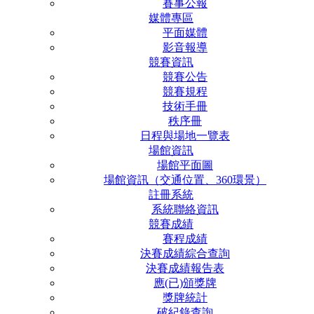
賽事公報
媒體專區
平面媒體
影音報導
競賽資訊
競賽公告
競賽規程
技術手冊
秩序冊
日程與場地一覽表
場館資訊
場館平面圖
場館資訊（交通位置、360環景）
註冊系統
系統聯絡資訊
競賽成績
賽程成績
決賽成績綜合查詢
決賽成績報告表
應(已)頒獎牌
獎牌統計
破紀錄查詢