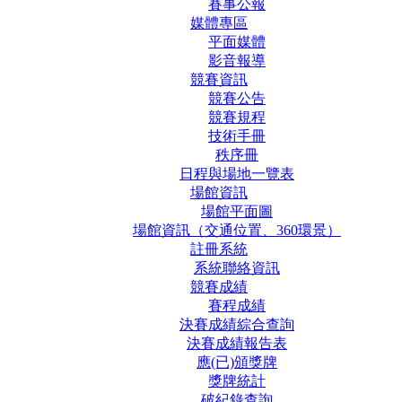
賽事公報
媒體專區
平面媒體
影音報導
競賽資訊
競賽公告
競賽規程
技術手冊
秩序冊
日程與場地一覽表
場館資訊
場館平面圖
場館資訊（交通位置、360環景）
註冊系統
系統聯絡資訊
競賽成績
賽程成績
決賽成績綜合查詢
決賽成績報告表
應(已)頒獎牌
獎牌統計
破紀錄查詢