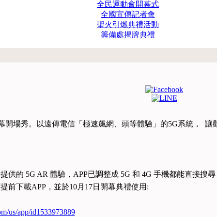
全民運動會開幕式
全國宣傳記者會
聖火引燃典禮活動
籌備處揭牌典禮
 AR 開幕開場秀。以遠傳電信「極速飆網、頭等體驗」的5G系統， 
 5G AR 體驗，APP已調整成 5G 和 4G 手機都能直接搜尋 「
前下載APP，並於10月17日開幕典禮使用:
.com/us/app/id1533973889