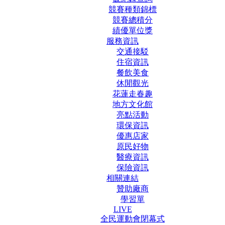
競賽種類錦標
競賽總積分
績優單位獎
服務資訊
交通接駁
住宿資訊
餐飲美食
休閒觀光
花蓮走春趣
地方文化館
亮點活動
環保資訊
優惠店家
原民好物
醫療資訊
保險資訊
相關連結
贊助廠商
學習單
LIVE
全民運動會閉幕式