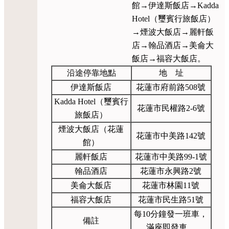
館→伊達斯飯店→Kadda
Hotel（璽賓行旅飯店）
→煙波大飯店→麗軒飯
店→翰品酒店→美侖大
飯店→福容大飯店。
沿途停靠地點
地 址
伊達斯飯店
花蓮市府前路508號
Kadda Hotel（璽賓行
花蓮市民權路2-6號
旅飯店）
煙波大飯店（花蓮
花蓮市中美路142號
館）
麗軒飯店
花蓮市中美路99-1號
翰品酒店
花蓮市永興路2號
美侖大飯店
花蓮市林園11號
福容大飯店
花蓮市民生路51號
每10分鐘發一班車，
備註
滿座即發車。