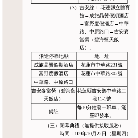
（3）吉安線： 花蓮縣立體育
館→成旅晶贊假期酒店
→富野度假酒店→中華
路、中原路口→吉安麥
當勞（碧海藍天飯
店）。
沿途停靠地點
地 址
成旅晶贊假期酒店
花蓮市中華路231號
富野度假酒店
花蓮市中華路302號
中華路、中原路口
吉安麥當勞（碧海藍
花蓮縣吉安鄉中華路二
天飯店）
段11-1號
每10分鐘發一班車，滿
備註
座即發車。
（三）閉幕典禮（無提供接駁服務）
時間：109年10月22日（星期四）