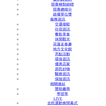
競賽種類錦標
競賽總積分
績優單位獎
服務資訊
交通接駁
住宿資訊
餐飲美食
休閒觀光
花蓮走春趣
地方文化館
亮點活動
環保資訊
優惠店家
原民好物
醫療資訊
保險資訊
相關連結
贊助廠商
學習單
LIVE
全民運動會閉幕式