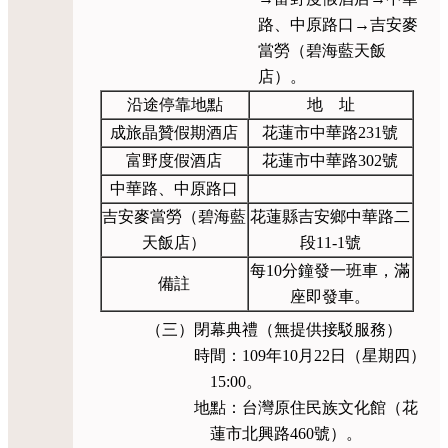
路、中原路口→吉安麥
當勞（碧海藍天飯
店）。
沿途停靠地點
地 址
成旅晶贊假期酒店
花蓮市中華路231號
富野度假酒店
花蓮市中華路302號
中華路、中原路口
吉安麥當勞（碧海藍
花蓮縣吉安鄉中華路二
天飯店）
段11-1號
每10分鐘發一班車，滿
備註
座即發車。
（三）閉幕典禮（無提供接駁服務）
時間：109年10月22日（星期四）
15:00。
地點：台灣原住民族文化館（花
蓮市北興路460號）。