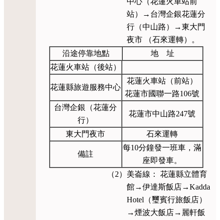
中心（花蓮火車站前
站）→台灣企銀花蓮分
行（中山路）→東大門
夜市 （石來運轉）。
沿途停靠地點
地 址
花蓮火車站（後站）
花蓮火車站（前站）
花蓮縣旅遊服務中心
花蓮市國聯一路106號
台灣企銀（花蓮分
花蓮市中山路247號
行）
東大門夜市
石來運轉
每10分鐘發一班車，滿
備註
座即發車。
（2）美崙線： 花蓮縣立體育
館→伊達斯飯店→Kadda
Hotel（璽賓行旅飯店）
→煙波大飯店→麗軒飯