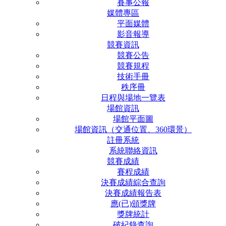
賽事公報
媒體專區
平面媒體
影音報導
競賽資訊
競賽公告
競賽規程
技術手冊
秩序冊
日程與場地一覽表
場館資訊
場館平面圖
場館資訊（交通位置、360環景）
註冊系統
系統聯絡資訊
競賽成績
賽程成績
決賽成績綜合查詢
決賽成績報告表
應(已)頒獎牌
獎牌統計
破紀錄查詢