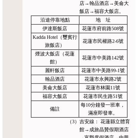
店→翰品酒店→美侖大
飯店→福容大飯店。
沿途停靠地點
地 址
伊達斯飯店
花蓮市府前路508號
Kadda Hotel（璽賓行
花蓮市民權路2-6號
旅飯店）
煙波大飯店（花蓮
花蓮市中美路142號
館）
麗軒飯店
花蓮市中美路99-1號
翰品酒店
花蓮市永興路2號
美侖大飯店
花蓮市林園11號
福容大飯店
花蓮市民生路51號
每10分鐘發一班車，
備註
滿座即發車。
（3）吉安線： 花蓮縣立體育
館→成旅晶贊假期酒店
→富野度假酒店→中華