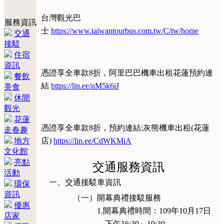
台灣觀光巴
服務資訊
士
https://www.taiwantourbus.com.tw/C/tw/home
交通
接駁
住宿
資訊
憑證享全車款8折，阿里巴巴機車出租花蓮預約連
餐飲
結
https://lin.ee/nM5k6iJ
美食
休閒
觀光
花蓮
憑證享全車款8折，預約連結:灰熊機車出租(花蓮
走春趣
地方
店)
https://lin.ee/CdWKMiA
文化館
亮點
交通服務資訊
活動
一、交通接駁車資訊
環保
資訊
（一）開幕典禮接駁服務
優惠
1.開幕典禮時間：109年10月17日
店家
下午16:30～19:30。