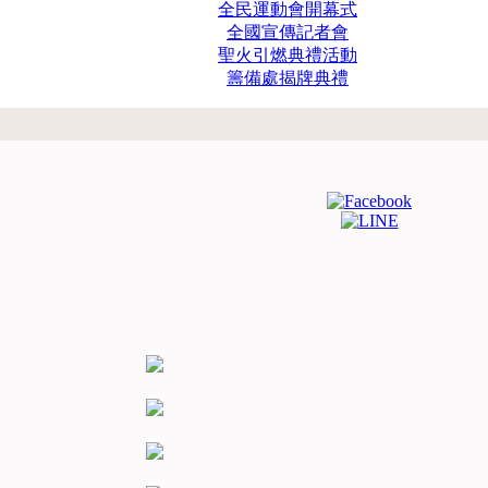
全民運動會開幕式
全國宣傳記者會
聖火引燃典禮活動
籌備處揭牌典禮