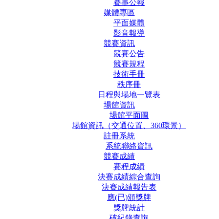
賽事公報
媒體專區
平面媒體
影音報導
競賽資訊
競賽公告
競賽規程
技術手冊
秩序冊
日程與場地一覽表
場館資訊
場館平面圖
場館資訊（交通位置、360環景）
註冊系統
系統聯絡資訊
競賽成績
賽程成績
決賽成績綜合查詢
決賽成績報告表
應(已)頒獎牌
獎牌統計
破紀錄查詢