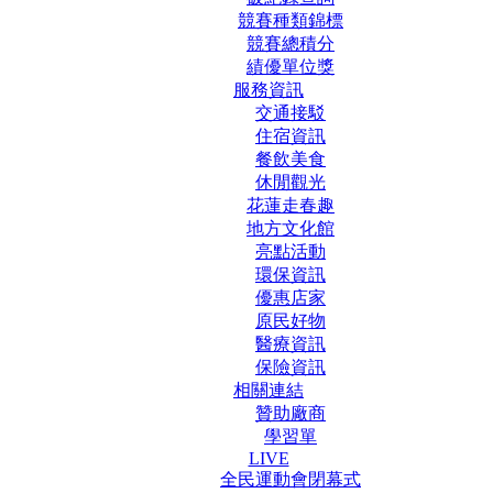
競賽種類錦標
競賽總積分
績優單位獎
服務資訊
交通接駁
住宿資訊
餐飲美食
休閒觀光
花蓮走春趣
地方文化館
亮點活動
環保資訊
優惠店家
原民好物
醫療資訊
保險資訊
相關連結
贊助廠商
學習單
LIVE
全民運動會閉幕式