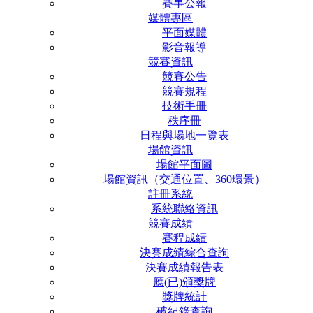
賽事公報
媒體專區
平面媒體
影音報導
競賽資訊
競賽公告
競賽規程
技術手冊
秩序冊
日程與場地一覽表
場館資訊
場館平面圖
場館資訊（交通位置、360環景）
註冊系統
系統聯絡資訊
競賽成績
賽程成績
決賽成績綜合查詢
決賽成績報告表
應(已)頒獎牌
獎牌統計
破紀錄查詢