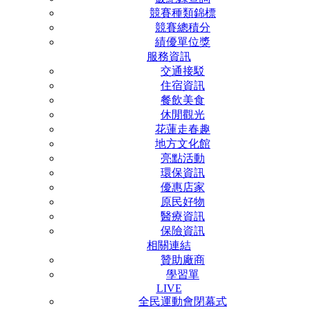
競賽種類錦標
競賽總積分
績優單位獎
服務資訊
交通接駁
住宿資訊
餐飲美食
休閒觀光
花蓮走春趣
地方文化館
亮點活動
環保資訊
優惠店家
原民好物
醫療資訊
保險資訊
相關連結
贊助廠商
學習單
LIVE
全民運動會閉幕式