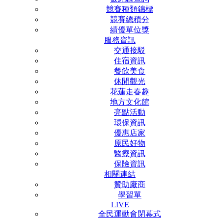
競賽種類錦標
競賽總積分
績優單位獎
服務資訊
交通接駁
住宿資訊
餐飲美食
休閒觀光
花蓮走春趣
地方文化館
亮點活動
環保資訊
優惠店家
原民好物
醫療資訊
保險資訊
相關連結
贊助廠商
學習單
LIVE
全民運動會閉幕式