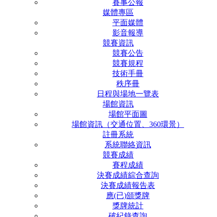
賽事公報
媒體專區
平面媒體
影音報導
競賽資訊
競賽公告
競賽規程
技術手冊
秩序冊
日程與場地一覽表
場館資訊
場館平面圖
場館資訊（交通位置、360環景）
註冊系統
系統聯絡資訊
競賽成績
賽程成績
決賽成績綜合查詢
決賽成績報告表
應(已)頒獎牌
獎牌統計
破紀錄查詢