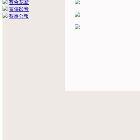
賽會花絮
宣傳影音
賽事公報