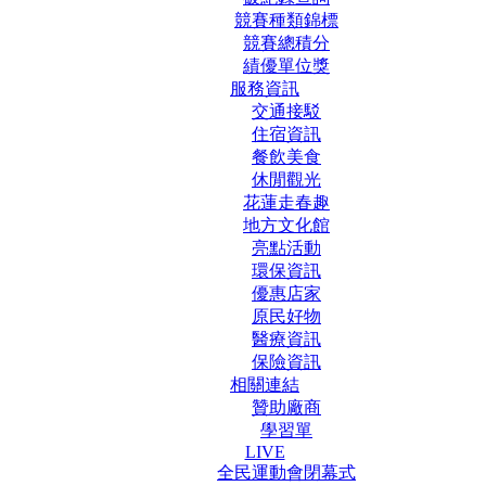
競賽種類錦標
競賽總積分
績優單位獎
服務資訊
交通接駁
住宿資訊
餐飲美食
休閒觀光
花蓮走春趣
地方文化館
亮點活動
環保資訊
優惠店家
原民好物
醫療資訊
保險資訊
相關連結
贊助廠商
學習單
LIVE
全民運動會閉幕式