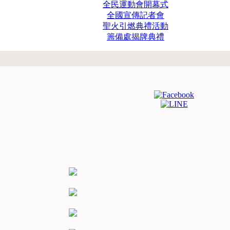
全民運動會開幕式
全國宣傳記者會
聖火引燃典禮活動
籌備處揭牌典禮