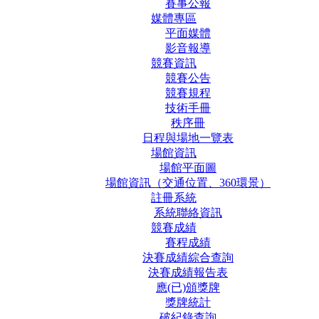
賽事公報
媒體專區
平面媒體
影音報導
競賽資訊
競賽公告
競賽規程
技術手冊
秩序冊
日程與場地一覽表
場館資訊
場館平面圖
場館資訊（交通位置、360環景）
註冊系統
系統聯絡資訊
競賽成績
賽程成績
決賽成績綜合查詢
決賽成績報告表
應(已)頒獎牌
獎牌統計
破紀錄查詢