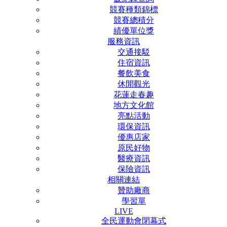
競賽種類錦標
競賽總積分
績優單位獎
服務資訊
交通接駁
住宿資訊
餐飲美食
休閒觀光
花蓮走春趣
地方文化館
亮點活動
環保資訊
優惠店家
原民好物
醫療資訊
保險資訊
相關連結
贊助廠商
學習單
LIVE
全民運動會閉幕式