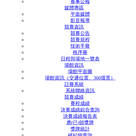
賽事公報
媒體專區
平面媒體
影音報導
競賽資訊
競賽公告
競賽規程
技術手冊
秩序冊
日程與場地一覽表
場館資訊
場館平面圖
場館資訊（交通位置、360環景）
註冊系統
系統聯絡資訊
競賽成績
賽程成績
決賽成績綜合查詢
決賽成績報告表
應(已)頒獎牌
獎牌統計
破紀錄查詢