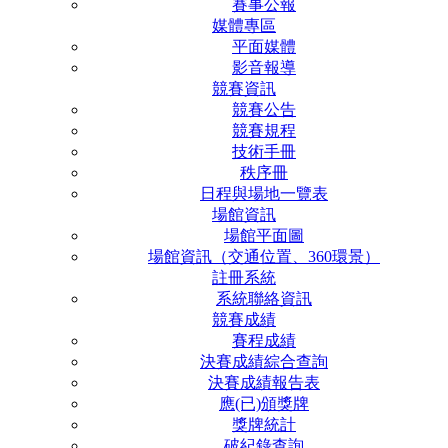
賽事公報
媒體專區
平面媒體
影音報導
競賽資訊
競賽公告
競賽規程
技術手冊
秩序冊
日程與場地一覽表
場館資訊
場館平面圖
場館資訊（交通位置、360環景）
註冊系統
系統聯絡資訊
競賽成績
賽程成績
決賽成績綜合查詢
決賽成績報告表
應(已)頒獎牌
獎牌統計
破紀錄查詢