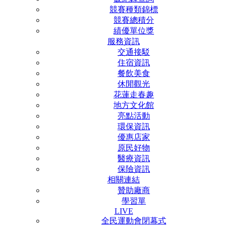
競賽種類錦標
競賽總積分
績優單位獎
服務資訊
交通接駁
住宿資訊
餐飲美食
休閒觀光
花蓮走春趣
地方文化館
亮點活動
環保資訊
優惠店家
原民好物
醫療資訊
保險資訊
相關連結
贊助廠商
學習單
LIVE
全民運動會閉幕式