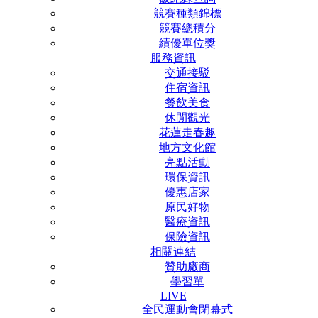
競賽種類錦標
競賽總積分
績優單位獎
服務資訊
交通接駁
住宿資訊
餐飲美食
休閒觀光
花蓮走春趣
地方文化館
亮點活動
環保資訊
優惠店家
原民好物
醫療資訊
保險資訊
相關連結
贊助廠商
學習單
LIVE
全民運動會閉幕式