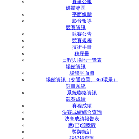
賽事公報
媒體專區
平面媒體
影音報導
競賽資訊
競賽公告
競賽規程
技術手冊
秩序冊
日程與場地一覽表
場館資訊
場館平面圖
場館資訊（交通位置、360環景）
註冊系統
系統聯絡資訊
競賽成績
賽程成績
決賽成績綜合查詢
決賽成績報告表
應(已)頒獎牌
獎牌統計
破紀錄查詢