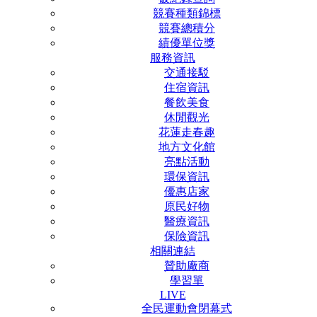
競賽種類錦標
競賽總積分
績優單位獎
服務資訊
交通接駁
住宿資訊
餐飲美食
休閒觀光
花蓮走春趣
地方文化館
亮點活動
環保資訊
優惠店家
原民好物
醫療資訊
保險資訊
相關連結
贊助廠商
學習單
LIVE
全民運動會閉幕式