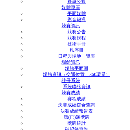
賽事公報
媒體專區
平面媒體
影音報導
競賽資訊
競賽公告
競賽規程
技術手冊
秩序冊
日程與場地一覽表
場館資訊
場館平面圖
場館資訊（交通位置、360環景）
註冊系統
系統聯絡資訊
競賽成績
賽程成績
決賽成績綜合查詢
決賽成績報告表
應(已)頒獎牌
獎牌統計
破紀錄查詢