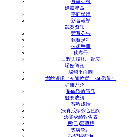
賽事公報
媒體專區
平面媒體
影音報導
競賽資訊
競賽公告
競賽規程
技術手冊
秩序冊
日程與場地一覽表
場館資訊
場館平面圖
場館資訊（交通位置、360環景）
註冊系統
系統聯絡資訊
競賽成績
賽程成績
決賽成績綜合查詢
決賽成績報告表
應(已)頒獎牌
獎牌統計
破紀錄查詢