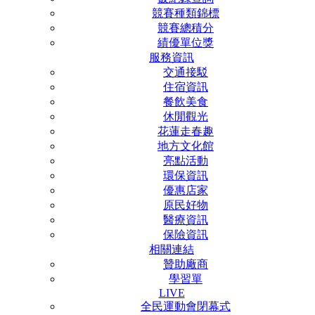
競賽種類錦標
競賽總積分
績優單位獎
服務資訊
交通接駁
住宿資訊
餐飲美食
休閒觀光
花蓮走春趣
地方文化館
亮點活動
環保資訊
優惠店家
原民好物
醫療資訊
保險資訊
相關連結
贊助廠商
學習單
LIVE
全民運動會閉幕式