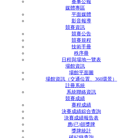
賽事公報
媒體專區
平面媒體
影音報導
競賽資訊
競賽公告
競賽規程
技術手冊
秩序冊
日程與場地一覽表
場館資訊
場館平面圖
場館資訊（交通位置、360環景）
註冊系統
系統聯絡資訊
競賽成績
賽程成績
決賽成績綜合查詢
決賽成績報告表
應(已)頒獎牌
獎牌統計
破紀錄查詢