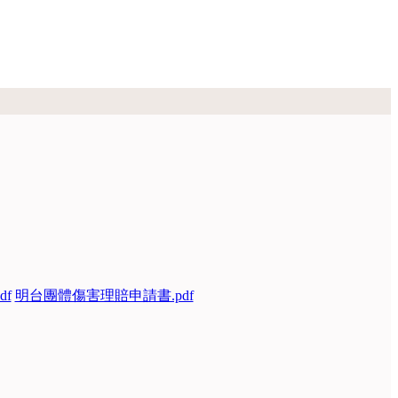
f
明台團體傷害理賠申請書.pdf