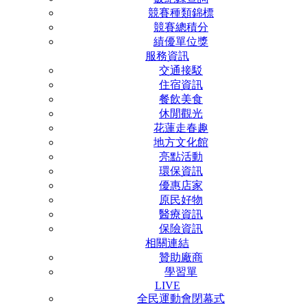
競賽種類錦標
競賽總積分
績優單位獎
服務資訊
交通接駁
住宿資訊
餐飲美食
休閒觀光
花蓮走春趣
地方文化館
亮點活動
環保資訊
優惠店家
原民好物
醫療資訊
保險資訊
相關連結
贊助廠商
學習單
LIVE
全民運動會閉幕式