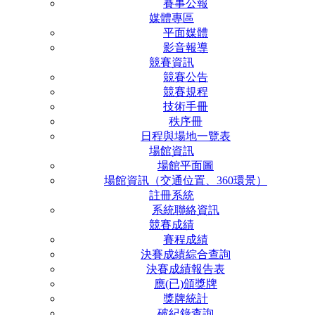
賽事公報
媒體專區
平面媒體
影音報導
競賽資訊
競賽公告
競賽規程
技術手冊
秩序冊
日程與場地一覽表
場館資訊
場館平面圖
場館資訊（交通位置、360環景）
註冊系統
系統聯絡資訊
競賽成績
賽程成績
決賽成績綜合查詢
決賽成績報告表
應(已)頒獎牌
獎牌統計
破紀錄查詢