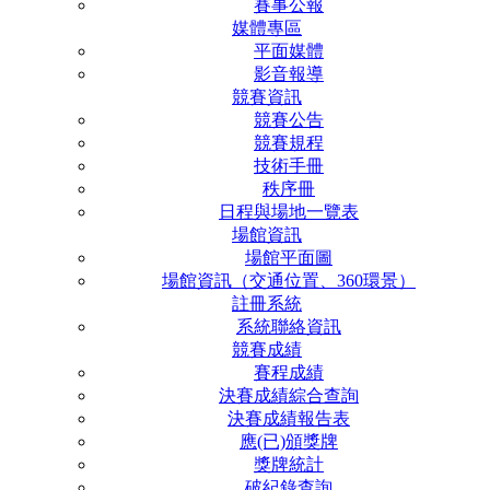
賽事公報
媒體專區
平面媒體
影音報導
競賽資訊
競賽公告
競賽規程
技術手冊
秩序冊
日程與場地一覽表
場館資訊
場館平面圖
場館資訊（交通位置、360環景）
註冊系統
系統聯絡資訊
競賽成績
賽程成績
決賽成績綜合查詢
決賽成績報告表
應(已)頒獎牌
獎牌統計
破紀錄查詢