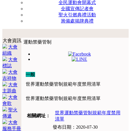
全民運動會開幕式
全國宣傳記者會
聖火引燃典禮活動
籌備處揭牌典禮
大會資訊
運動禁藥管制
大會
組織
大會
標誌
大會
一般
吉祥物
世界運動禁藥管制規範年度禁用清單
大會
主題曲
大會
世界運動禁藥管制規範年度禁用清單
會歌
聖火
世界運動禁藥管制規範年度禁用
相關網址：
傳遞
清單
大會
發布日期：2020-07-30
服務手冊