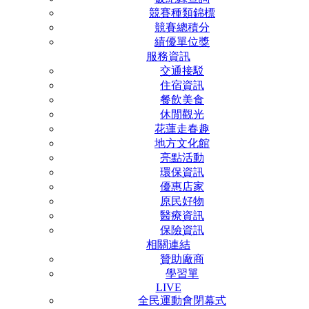
競賽種類錦標
競賽總積分
績優單位獎
服務資訊
交通接駁
住宿資訊
餐飲美食
休閒觀光
花蓮走春趣
地方文化館
亮點活動
環保資訊
優惠店家
原民好物
醫療資訊
保險資訊
相關連結
贊助廠商
學習單
LIVE
全民運動會閉幕式