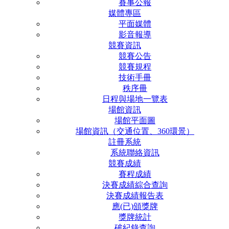
賽事公報
媒體專區
平面媒體
影音報導
競賽資訊
競賽公告
競賽規程
技術手冊
秩序冊
日程與場地一覽表
場館資訊
場館平面圖
場館資訊（交通位置、360環景）
註冊系統
系統聯絡資訊
競賽成績
賽程成績
決賽成績綜合查詢
決賽成績報告表
應(已)頒獎牌
獎牌統計
破紀錄查詢