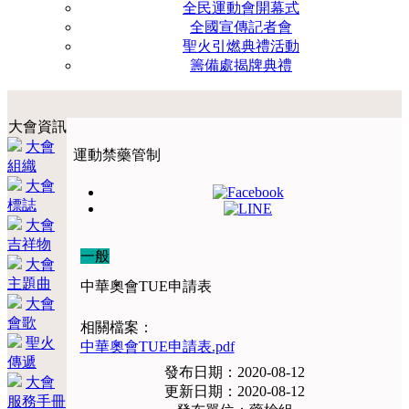
全民運動會開幕式
全國宣傳記者會
聖火引燃典禮活動
籌備處揭牌典禮
大會資訊
大會
運動禁藥管制
組織
大會
標誌
大會
吉祥物
一般
大會
主題曲
中華奧會TUE申請表
大會
會歌
相關檔案：
聖火
中華奧會TUE申請表.pdf
傳遞
發布日期：2020-08-12
大會
更新日期：2020-08-12
服務手冊