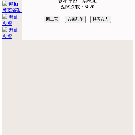
發布單位：藥檢組
運動
點閱次數：5820
禁藥管制
開幕
典禮
閉幕
典禮