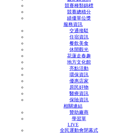
競賽種類錦標
競賽總積分
績優單位獎
服務資訊
交通接駁
住宿資訊
餐飲美食
休閒觀光
花蓮走春趣
地方文化館
亮點活動
環保資訊
優惠店家
原民好物
醫療資訊
保險資訊
相關連結
贊助廠商
學習單
LIVE
全民運動會閉幕式