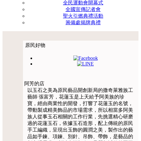
全民運動會開幕式
全國宣傳記者會
聖火引燃典禮活動
籌備處揭牌典禮
原民好物
阿芳的店
以玉石之美為原民藝品開創新局的撒奇萊雅族工
藝師 張富芳，花蓮玉是上天給予阿美族的珍
寶，經由商業性的開發，打響了花蓮玉的名號，
帶動製成精美飾品的市場需求，所以相當多阿美
族人從事玉石相關的工作行業，先挑選精心研磨
過的花蓮玉石，依據玉石造形，配上傳統的原民
手工編織，呈現出玉飾的圓潤之美，製作出的藝
品如手鍊、項鍊、別針、吊飾、帶飾，是藝品的