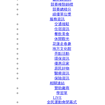
競賽種類錦標
競賽總積分
績優單位獎
服務資訊
交通接駁
住宿資訊
餐飲美食
休閒觀光
花蓮走春趣
地方文化館
亮點活動
環保資訊
優惠店家
原民好物
醫療資訊
保險資訊
相關連結
贊助廠商
學習單
LIVE
全民運動會閉幕式