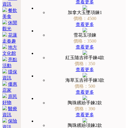
查看更多
資訊
餐飲
加拿大玉墜項鍊1
美食
價格：4500
休閒
查看更多
觀光
花蓮
雪花玉項鍊
走春趣
價格：3500
查看更多
地方
文化館
紅玉隨吉祥手鍊4款
亮點
價格：350
活動
查看更多
環保
資訊
海草玉吉祥手鍊3款
優惠
價格：500
店家
查看更多
原民
好物
陶珠繽紛手鍊2款
醫療
價格：390
資訊
查看更多
保險
陶珠繽紛項鍊2款
資訊