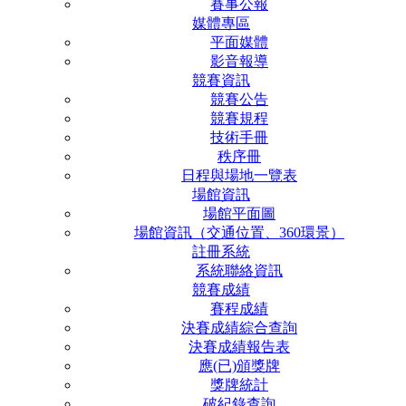
賽事公報
媒體專區
平面媒體
影音報導
競賽資訊
競賽公告
競賽規程
技術手冊
秩序冊
日程與場地一覽表
場館資訊
場館平面圖
場館資訊（交通位置、360環景）
註冊系統
系統聯絡資訊
競賽成績
賽程成績
決賽成績綜合查詢
決賽成績報告表
應(已)頒獎牌
獎牌統計
破紀錄查詢