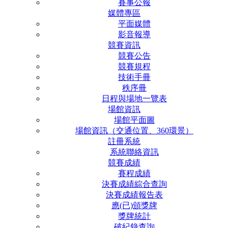
賽事公報
媒體專區
平面媒體
影音報導
競賽資訊
競賽公告
競賽規程
技術手冊
秩序冊
日程與場地一覽表
場館資訊
場館平面圖
場館資訊（交通位置、360環景）
註冊系統
系統聯絡資訊
競賽成績
賽程成績
決賽成績綜合查詢
決賽成績報告表
應(已)頒獎牌
獎牌統計
破紀錄查詢