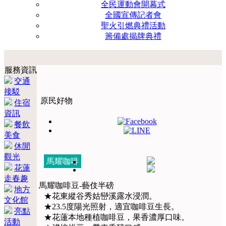
全民運動會開幕式
全國宣傳記者會
聖火引燃典禮活動
籌備處揭牌典禮
服務資訊
交通
接駁
原民好物
住宿
資訊
餐飲
美食
休閒
觀光
馬耀咖啡
花蓮
走春趣
馬耀咖啡豆-藝伎半磅
地方
★花東縱谷秀姑巒溪露水浸潤。
文化館
★23.5度陽光照射，適宜咖啡豆生長。
亮點
★花蓮本地種植咖啡豆，果香濃厚口味。
活動