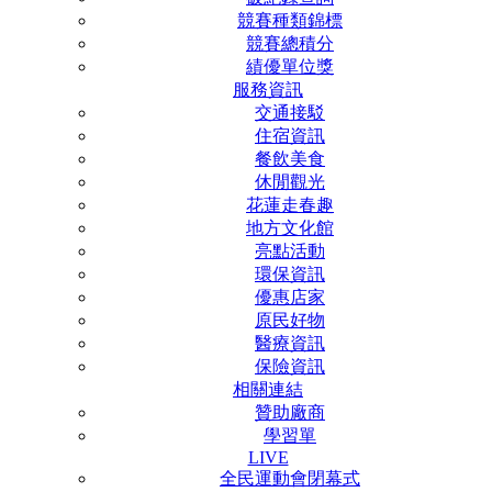
競賽種類錦標
競賽總積分
績優單位獎
服務資訊
交通接駁
住宿資訊
餐飲美食
休閒觀光
花蓮走春趣
地方文化館
亮點活動
環保資訊
優惠店家
原民好物
醫療資訊
保險資訊
相關連結
贊助廠商
學習單
LIVE
全民運動會閉幕式