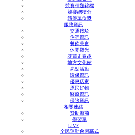
競賽種類錦標
競賽總積分
績優單位獎
服務資訊
交通接駁
住宿資訊
餐飲美食
休閒觀光
花蓮走春趣
地方文化館
亮點活動
環保資訊
優惠店家
原民好物
醫療資訊
保險資訊
相關連結
贊助廠商
學習單
LIVE
全民運動會閉幕式