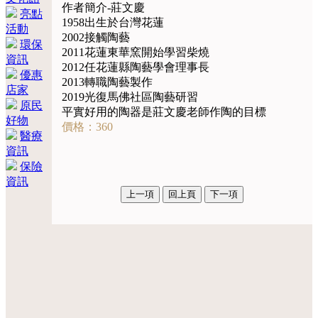
作者簡介-莊文慶
亮點
1958出生於台灣花蓮
活動
2002接觸陶藝
環保
2011花蓮東華窯開始學習柴燒
資訊
2012任花蓮縣陶藝學會理事長
優惠
2013轉職陶藝製作
店家
2019光復馬佛社區陶藝研習
原民
平實好用的陶器是莊文慶老師作陶的目標
好物
價格：360
醫療
資訊
保險
資訊