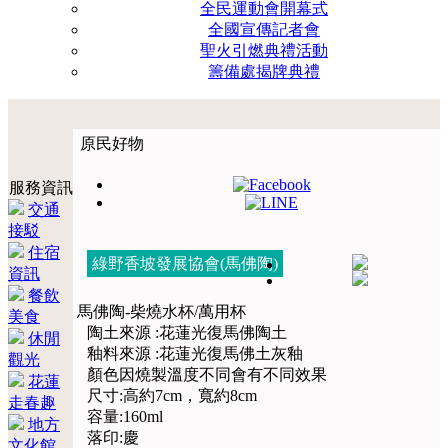
全民運動會開幕式
全國宣傳記者會
聖火引燃典禮活動
籌備處揭牌典禮
原民好物
服務資訊
交通
接駁
住宿
綠野香坡發展協會(馬佛陶)
資訊
餐飲
馬佛陶-柴燒水杯/萬用杯
美食
陶土來源 :花蓮光復馬佛陶土
休閒
釉料來源 :花蓮光復馬佛土灰釉
觀光
顏色因燒製溫度不同會有不同效果
花蓮
尺寸:高約7cm，寬約8cm
走春趣
容量:160ml
地方
落印:慶
文化館