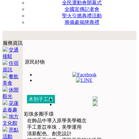
全民運動會開幕式
全國宣傳記者會
聖火引燃典禮活動
籌備處揭牌典禮
服務資訊
交通
接駁
原民好物
住宿
資訊
餐飲
美食
休閒
觀光
木別子工坊
花蓮
走春趣
彩珠多圈手環
地方
在飾品中導入原學美學概念
文化館
手工薏苡串珠，美學運用
亮點
清新配色、創意設計
活動