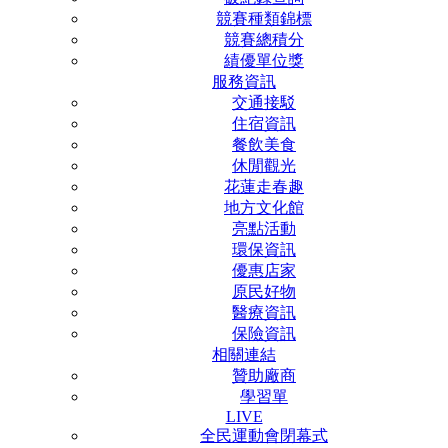
競賽種類錦標
競賽總積分
績優單位獎
服務資訊
交通接駁
住宿資訊
餐飲美食
休閒觀光
花蓮走春趣
地方文化館
亮點活動
環保資訊
優惠店家
原民好物
醫療資訊
保險資訊
相關連結
贊助廠商
學習單
LIVE
全民運動會閉幕式