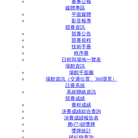
賽事公報
媒體專區
平面媒體
影音報導
競賽資訊
競賽公告
競賽規程
技術手冊
秩序冊
日程與場地一覽表
場館資訊
場館平面圖
場館資訊（交通位置、360環景）
註冊系統
系統聯絡資訊
競賽成績
賽程成績
決賽成績綜合查詢
決賽成績報告表
應(已)頒獎牌
獎牌統計
破紀錄查詢