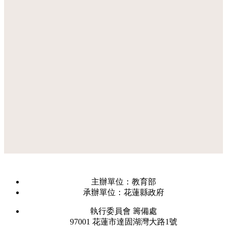
主辦單位：教育部
承辦單位：花蓮縣政府
執行委員會 籌備處
97001 花蓮市達固湖灣大路1號