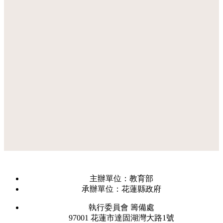
主辦單位：教育部
承辦單位：花蓮縣政府
執行委員會 籌備處
97001 花蓮市達固湖灣大路1號