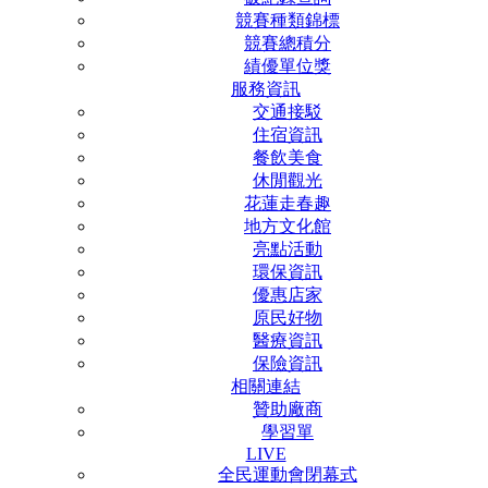
競賽種類錦標
競賽總積分
績優單位獎
服務資訊
交通接駁
住宿資訊
餐飲美食
休閒觀光
花蓮走春趣
地方文化館
亮點活動
環保資訊
優惠店家
原民好物
醫療資訊
保險資訊
相關連結
贊助廠商
學習單
LIVE
全民運動會閉幕式