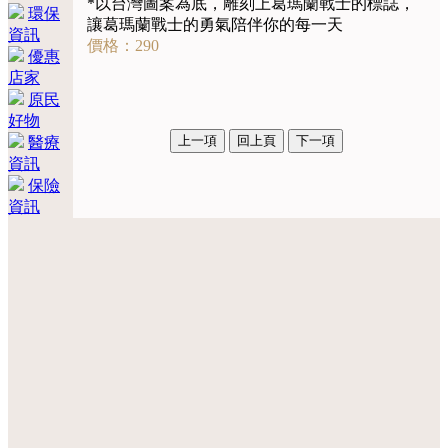
*以台灣圖案為底，雕刻上葛瑪蘭戰士的標誌，
環保
讓葛瑪蘭戰士的勇氣陪伴你的每一天
資訊
價格：290
優惠
店家
原民
好物
醫療
資訊
保險
資訊