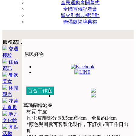
全民運動會開幕式
全國宣傳記者會
聖火引燃典禮活動
籌備處揭牌典禮
服務資訊
交通
原民好物
接駁
住宿
資訊
餐飲
美食
休閒
百合工作室
觀光
花蓮
葛瑪蘭鑰匙圈
走春趣
材質:牛皮
地方
尺寸:皮雕部分長8.5cm寬4cm，全長約14cm
文化館
*顏色與圖騰可客製化製作，下訂後5個工作日出
亮點
貨
活動