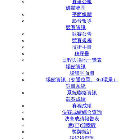
賽事公報
媒體專區
平面媒體
影音報導
競賽資訊
競賽公告
競賽規程
技術手冊
秩序冊
日程與場地一覽表
場館資訊
場館平面圖
場館資訊（交通位置、360環景）
註冊系統
系統聯絡資訊
競賽成績
賽程成績
決賽成績綜合查詢
決賽成績報告表
應(已)頒獎牌
獎牌統計
破紀錄查詢