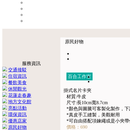
原民好物
服務資訊
交通接駁
住宿資訊
百合工作室
餐飲美食
休閒觀光
掛式名片卡夾
花蓮走春趣
材質:牛皮
地方文化館
尺寸:長10cm寬8.7cm
亮點活動
*顏色與圖騰可客製化製作，下
環保資訊
*真皮手工縫製，美觀耐用
優惠店家
*可自由搭配項鍊繩或是小夾帶
價格：690
原民好物