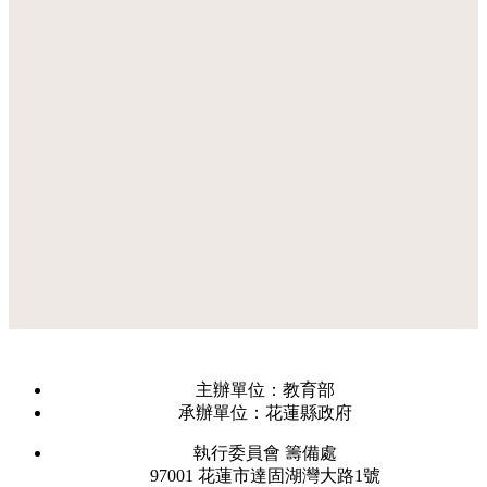
主辦單位：教育部
承辦單位：花蓮縣政府
執行委員會 籌備處
97001 花蓮市達固湖灣大路1號