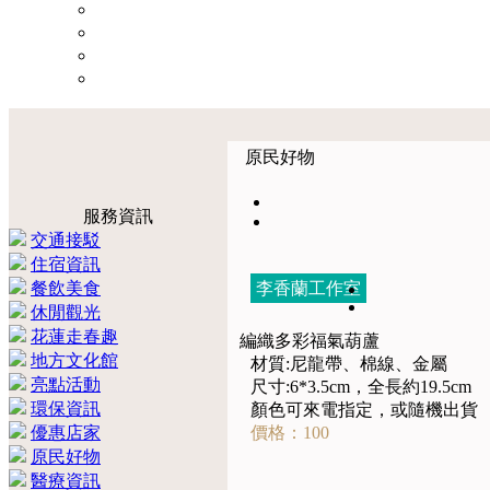
原民好物
服務資訊
交通接駁
住宿資訊
餐飲美食
李香蘭工作室
休閒觀光
花蓮走春趣
編織多彩福氣葫蘆
地方文化館
材質:尼龍帶、棉線、金屬
亮點活動
尺寸:6*3.5cm，全長約19.5cm
環保資訊
顏色可來電指定，或隨機出貨
優惠店家
價格：100
原民好物
醫療資訊