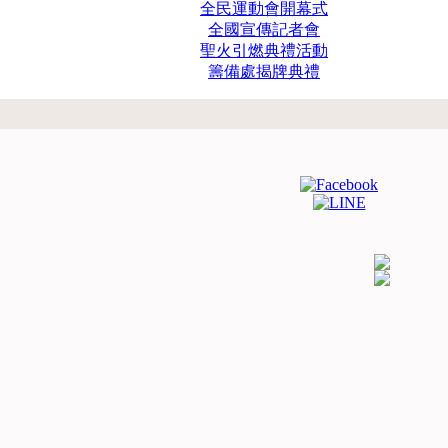
全民運動會開幕式
全國宣傳記者會
聖火引燃典禮活動
籌備處揭牌典禮