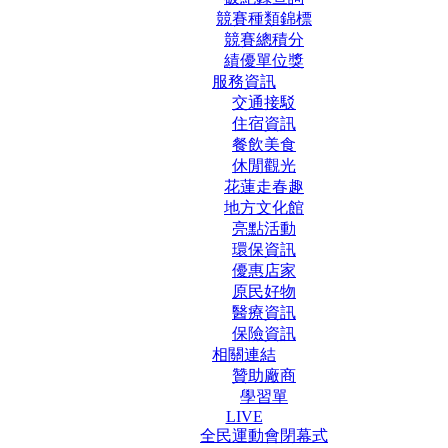
競賽種類錦標
競賽總積分
績優單位獎
服務資訊
交通接駁
住宿資訊
餐飲美食
休閒觀光
花蓮走春趣
地方文化館
亮點活動
環保資訊
優惠店家
原民好物
醫療資訊
保險資訊
相關連結
贊助廠商
學習單
LIVE
全民運動會閉幕式