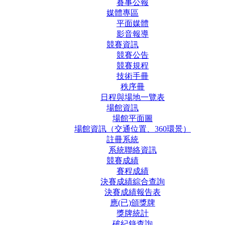
賽事公報
媒體專區
平面媒體
影音報導
競賽資訊
競賽公告
競賽規程
技術手冊
秩序冊
日程與場地一覽表
場館資訊
場館平面圖
場館資訊（交通位置、360環景）
註冊系統
系統聯絡資訊
競賽成績
賽程成績
決賽成績綜合查詢
決賽成績報告表
應(已)頒獎牌
獎牌統計
破紀錄查詢