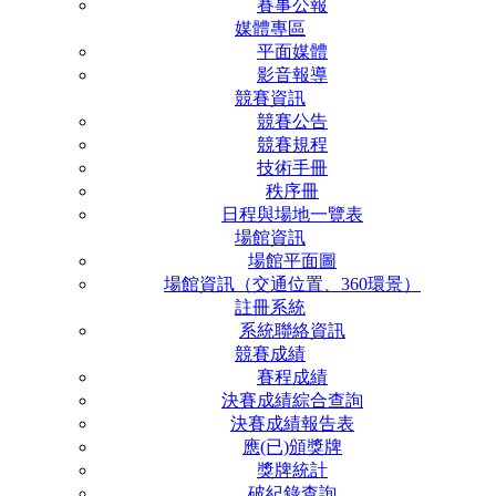
賽事公報
媒體專區
平面媒體
影音報導
競賽資訊
競賽公告
競賽規程
技術手冊
秩序冊
日程與場地一覽表
場館資訊
場館平面圖
場館資訊（交通位置、360環景）
註冊系統
系統聯絡資訊
競賽成績
賽程成績
決賽成績綜合查詢
決賽成績報告表
應(已)頒獎牌
獎牌統計
破紀錄查詢