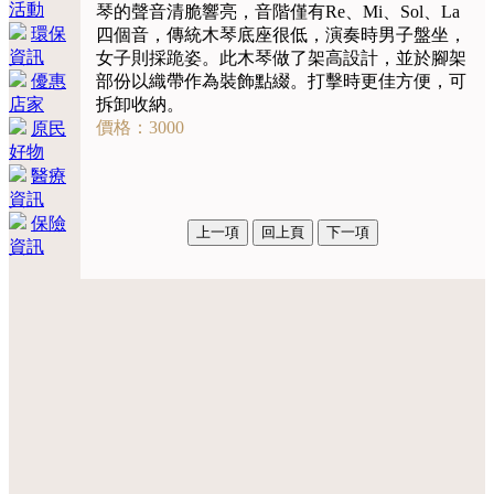
活動
琴的聲音清脆響亮，音階僅有Re、Mi、Sol、La
環保
四個音，傳統木琴底座很低，演奏時男子盤坐，
資訊
女子則採跪姿。此木琴做了架高設計，並於腳架
優惠
部份以織帶作為裝飾點綴。打擊時更佳方便，可
店家
拆卸收納。
價格：3000
原民
好物
醫療
資訊
保險
資訊