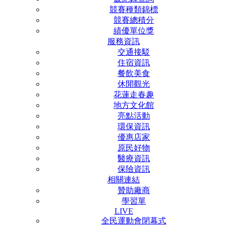
競賽種類錦標
競賽總積分
績優單位獎
服務資訊
交通接駁
住宿資訊
餐飲美食
休閒觀光
花蓮走春趣
地方文化館
亮點活動
環保資訊
優惠店家
原民好物
醫療資訊
保險資訊
相關連結
贊助廠商
學習單
LIVE
全民運動會閉幕式