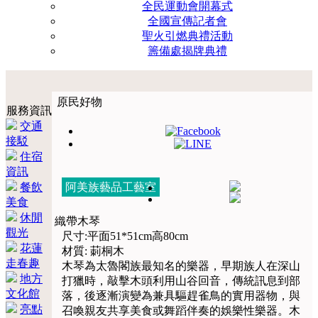
全民運動會開幕式
全國宣傳記者會
聖火引燃典禮活動
籌備處揭牌典禮
原民好物
服務資訊
交通
接駁
住宿
資訊
餐飲
阿美族藝品工藝室
美食
休閒
織帶木琴
觀光
尺寸:平面51*51cm高80cm
花蓮
材質: 莿桐木
走春趣
木琴為太魯閣族最知名的樂器，早期族人在深山
地方
打獵時，敲擊木頭利用山谷回音，傳統訊息到部
文化館
落，後逐漸演變為兼具驅趕雀鳥的實用器物，與
亮點
召喚親友共享美食或舞蹈伴奏的娛樂性樂器。木