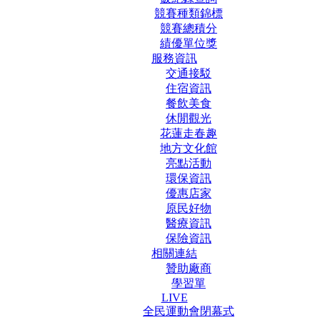
競賽種類錦標
競賽總積分
績優單位獎
服務資訊
交通接駁
住宿資訊
餐飲美食
休閒觀光
花蓮走春趣
地方文化館
亮點活動
環保資訊
優惠店家
原民好物
醫療資訊
保險資訊
相關連結
贊助廠商
學習單
LIVE
全民運動會閉幕式