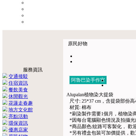
原民好物
服務資訊
交通接駁
阿魯巴染手作室
住宿資訊
餐飲美食
Alupalan植物染大提袋
休閒觀光
尺寸: 25*37 cm，含提袋部份高4
花蓮走春趣
材質: 棉布
地方文化館
*刷染製作需要1個月，植物染商
亮點活動
*因每台電腦顯色情況及拍攝
環保資訊
*商品顏色/紋路可客製化， 歡
優惠店家
*另有禮盒包裝可加價提供，歡