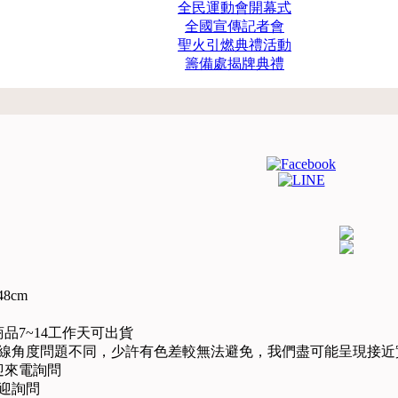
全民運動會開幕式
全國宣傳記者會
聖火引燃典禮活動
籌備處揭牌典禮
8cm
品7~14工作天可出貨
光線角度問題不同，少許有色差較無法避免，我們盡可能呈現接近
迎來電詢問
迎詢問