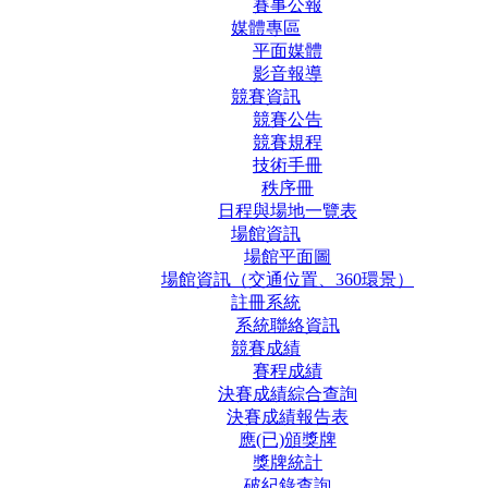
賽事公報
媒體專區
平面媒體
影音報導
競賽資訊
競賽公告
競賽規程
技術手冊
秩序冊
日程與場地一覽表
場館資訊
場館平面圖
場館資訊（交通位置、360環景）
註冊系統
系統聯絡資訊
競賽成績
賽程成績
決賽成績綜合查詢
決賽成績報告表
應(已)頒獎牌
獎牌統計
破紀錄查詢