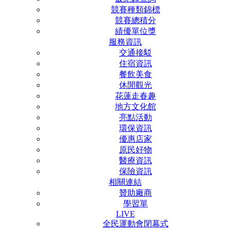
競賽種類錦標
競賽總積分
績優單位獎
服務資訊
交通接駁
住宿資訊
餐飲美食
休閒觀光
花蓮走春趣
地方文化館
亮點活動
環保資訊
優惠店家
原民好物
醫療資訊
保險資訊
相關連結
贊助廠商
學習單
LIVE
全民運動會閉幕式