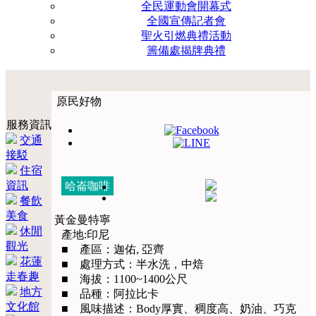
全民運動會開幕式
全國宣傳記者會
聖火引燃典禮活動
籌備處揭牌典禮
原民好物
服務資訊
交通
接駁
住宿
資訊
哈崙咖啡
餐飲
美食
黃金曼特寧
休閒
產地:印尼
觀光
■ 產區：迦佑, 亞齊
花蓮
■ 處理方式：半水洗，中焙
走春趣
■ 海拔：1100~1400公尺
地方
■ 品種：阿拉比卡
文化館
■ 風味描述：Body厚實、稠度高、奶油、巧克