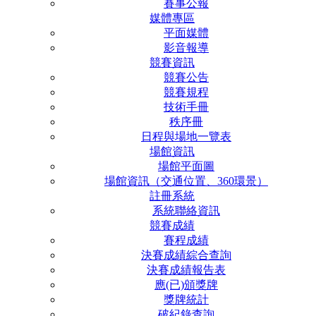
賽事公報
媒體專區
平面媒體
影音報導
競賽資訊
競賽公告
競賽規程
技術手冊
秩序冊
日程與場地一覽表
場館資訊
場館平面圖
場館資訊（交通位置、360環景）
註冊系統
系統聯絡資訊
競賽成績
賽程成績
決賽成績綜合查詢
決賽成績報告表
應(已)頒獎牌
獎牌統計
破紀錄查詢