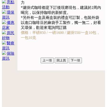
亮點
力
活動
*濾掛式咖啡都是下訂後現磨現包，建議於2周內
環保
喝完，以保持咖啡的新鮮度。
資訊
*另外有一盒及兩盒裝的禮盒可訂製，包裝外袋
優惠
以進口咖啡豆的麻袋手工製作，獨一無二，好看
店家
又環保，歡迎來電詢問訂購
價格：半磅850 / 一磅1600 / 濾掛550/一盒10包，
原民
一包10克
好物
醫療
資訊
保險
資訊