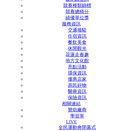
競賽種類錦標
競賽總積分
績優單位獎
服務資訊
交通接駁
住宿資訊
餐飲美食
休閒觀光
花蓮走春趣
地方文化館
亮點活動
環保資訊
優惠店家
原民好物
醫療資訊
保險資訊
相關連結
贊助廠商
學習單
LIVE
全民運動會閉幕式