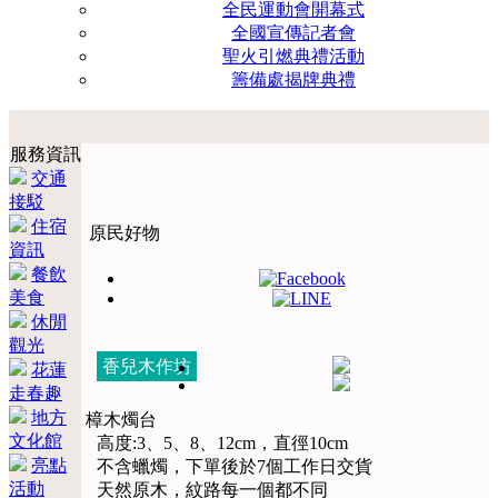
全民運動會開幕式
全國宣傳記者會
聖火引燃典禮活動
籌備處揭牌典禮
服務資訊
交通
接駁
住宿
原民好物
資訊
餐飲
美食
休閒
觀光
香兒木作坊
花蓮
走春趣
地方
樟木燭台
文化館
高度:3、5、8、12cm，直徑10cm
亮點
不含蠟燭，下單後於7個工作日交貨
活動
天然原木，紋路每一個都不同