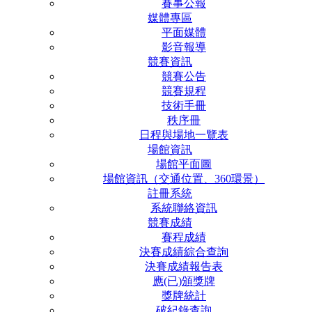
賽事公報
媒體專區
平面媒體
影音報導
競賽資訊
競賽公告
競賽規程
技術手冊
秩序冊
日程與場地一覽表
場館資訊
場館平面圖
場館資訊（交通位置、360環景）
註冊系統
系統聯絡資訊
競賽成績
賽程成績
決賽成績綜合查詢
決賽成績報告表
應(已)頒獎牌
獎牌統計
破紀錄查詢