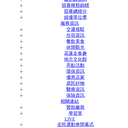
競賽種類錦標
競賽總積分
績優單位獎
服務資訊
交通接駁
住宿資訊
餐飲美食
休閒觀光
花蓮走春趣
地方文化館
亮點活動
環保資訊
優惠店家
原民好物
醫療資訊
保險資訊
相關連結
贊助廠商
學習單
LIVE
全民運動會閉幕式