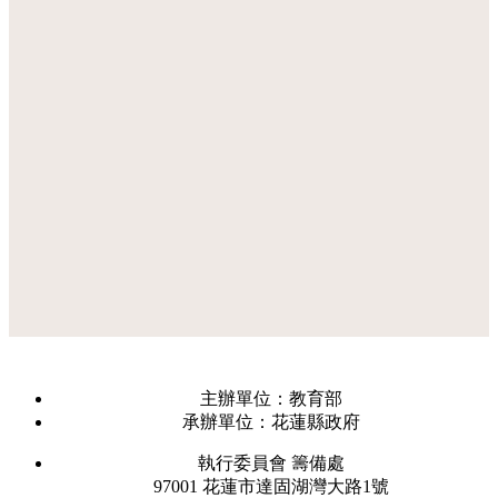
主辦單位：教育部
承辦單位：花蓮縣政府
執行委員會 籌備處
97001 花蓮市達固湖灣大路1號