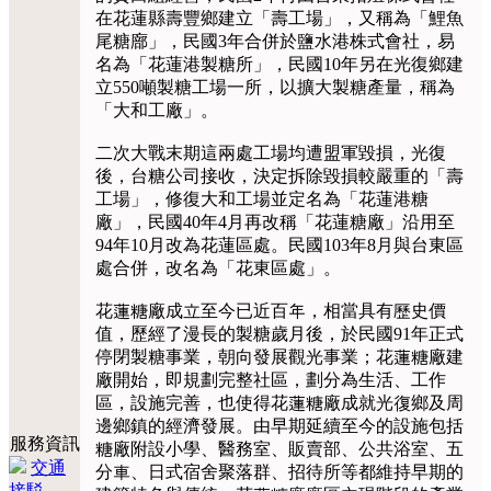
在花蓮縣壽豐鄉建立「壽工場」，又稱為「鯉魚
尾糖廍」，民國3年合併於鹽水港株式會社，易
名為「花蓮港製糖所」，民國10年另在光復鄉建
立550噸製糖工場一所，以擴大製糖產量，稱為
「大和工廠」。
二次大戰末期這兩處工場均遭盟軍毀損，光復
後，台糖公司接收，決定拆除毀損較嚴重的「壽
工場」，修復大和工場並定名為「花蓮港糖
廠」，民國40年4月再改稱「花蓮糖廠」沿用至
94年10月改為花蓮區處。民國103年8月與台東區
處合併，改名為「花東區處」。
花蓮糖廠成立至今已近百年，相當具有歷史價
值，歷經了漫長的製糖歲月後，於民國91年正式
停閉製糖事業，朝向發展觀光事業；花蓮糖廠建
廠開始，即規劃完整社區，劃分為生活、工作
區，設施完善，也使得花蓮糖廠成就光復鄉及周
邊鄉鎮的經濟發展。由早期延續至今的設施包括
服務資訊
糖廠附設小學、醫務室、販賣部、公共浴室、五
交通
分車、日式宿舍聚落群、招待所等都維持早期的
接駁