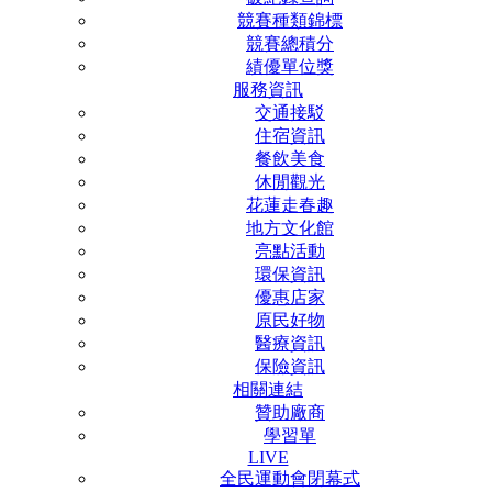
競賽種類錦標
競賽總積分
績優單位獎
服務資訊
交通接駁
住宿資訊
餐飲美食
休閒觀光
花蓮走春趣
地方文化館
亮點活動
環保資訊
優惠店家
原民好物
醫療資訊
保險資訊
相關連結
贊助廠商
學習單
LIVE
全民運動會閉幕式