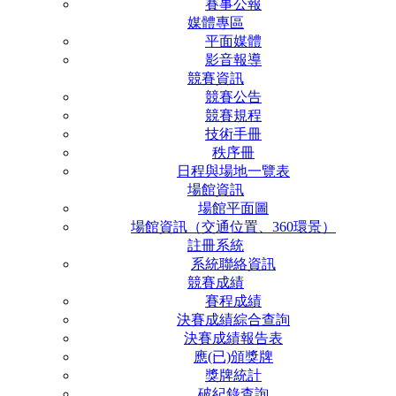
賽事公報
媒體專區
平面媒體
影音報導
競賽資訊
競賽公告
競賽規程
技術手冊
秩序冊
日程與場地一覽表
場館資訊
場館平面圖
場館資訊（交通位置、360環景）
註冊系統
系統聯絡資訊
競賽成績
賽程成績
決賽成績綜合查詢
決賽成績報告表
應(已)頒獎牌
獎牌統計
破紀錄查詢