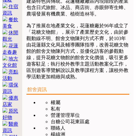
建築特色與傳統。花蓮糖廠廠區內現階段的產業
住宿
包含日式旅館、冰品、商店街、赤眼卵寄生蜂、
資訊
農場發展有機農業、植樹造林等。
餐飲
為了推展在地產業文化，花蓮糖廠於96年成立了
美食
「花糖文物館」，展示了產業歷史文化，由於參
休閒
觀動線不明、館舍文物陳列方式不齊，於103年
觀光
由花蓮縣文化局及輔導團隊指導，改善花糖文物
花蓮
館的館舍文物陳列方式，並優化訪客的參觀動
走春趣
線，提升花糖文物館的館舍文化價值，吸引更多
地方
遊客駐足；執行校外教學主題活動教案化工作，
文化館
區別遊客導覽解說以及教學課程方案，讓校外教
亮點
學活動更加精緻與成熟。
活動
環保
館舍資訊
資訊
優惠
權屬
店家
私有
原民
營運管理單位
好物
台糖公司花東區處
醫療
聯絡人
資訊
楊綠洲