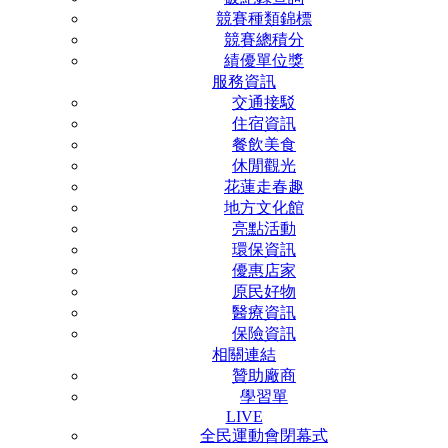
競賽種類錦標
競賽總積分
績優單位獎
服務資訊
交通接駁
住宿資訊
餐飲美食
休閒觀光
花蓮走春趣
地方文化館
亮點活動
環保資訊
優惠店家
原民好物
醫療資訊
保險資訊
相關連結
贊助廠商
學習單
LIVE
全民運動會閉幕式