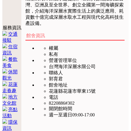
灣、亞洲及至全世界。創立全國第一間海礦探索
館，介紹海洋深層水實際生活上的廣泛應用、耗
資數十億完成深層水取水工程與現代化高科技生
產設備。
服務資訊
交通
館舍資訊
接駁
住宿
權屬
資訊
私有
餐飲
營運管理單位
美食
台灣海洋深層水限公司
休閒
聯絡人
觀光
郭育君
花蓮
館舍地址
走春趣
花蓮縣花蓮市華東15號
地方
電話
文化館
8220886#302
開閉館時間
亮點
週一至週日09:00-17:00
活動
環保
資訊