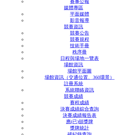
賽事公報
媒體專區
平面媒體
影音報導
競賽資訊
競賽公告
競賽規程
技術手冊
秩序冊
日程與場地一覽表
場館資訊
場館平面圖
場館資訊（交通位置、360環景）
註冊系統
系統聯絡資訊
競賽成績
賽程成績
決賽成績綜合查詢
決賽成績報告表
應(已)頒獎牌
獎牌統計
破紀錄查詢