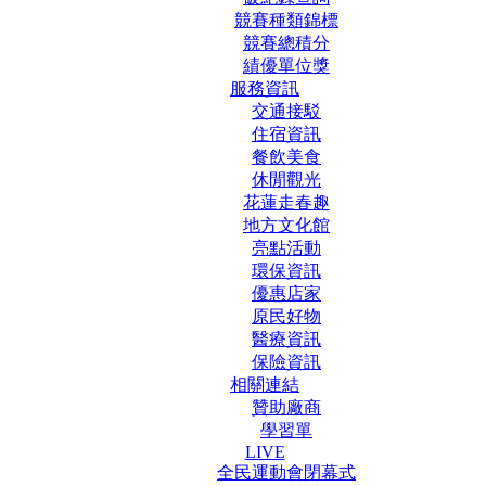
競賽種類錦標
競賽總積分
績優單位獎
服務資訊
交通接駁
住宿資訊
餐飲美食
休閒觀光
花蓮走春趣
地方文化館
亮點活動
環保資訊
優惠店家
原民好物
醫療資訊
保險資訊
相關連結
贊助廠商
學習單
LIVE
全民運動會閉幕式