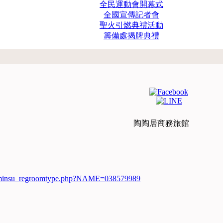
全民運動會開幕式
全國宣傳記者會
聖火引燃典禮活動
籌備處揭牌典禮
陶陶居商務旅館
w/minsu_regroomtype.php?NAME=038579989