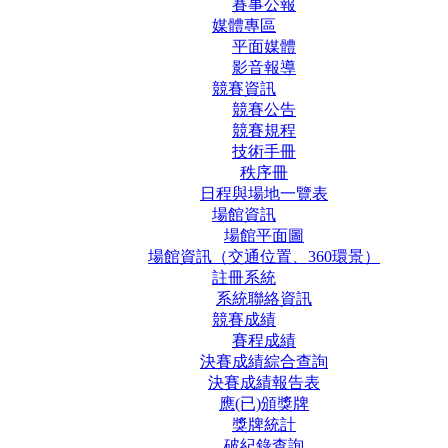
賽事公報
媒體專區
平面媒體
影音報導
競賽資訊
競賽公告
競賽規程
技術手冊
秩序冊
日程與場地一覽表
場館資訊
場館平面圖
場館資訊（交通位置、360環景）
註冊系統
系統聯絡資訊
競賽成績
賽程成績
決賽成績綜合查詢
決賽成績報告表
應(已)頒獎牌
獎牌統計
破紀錄查詢