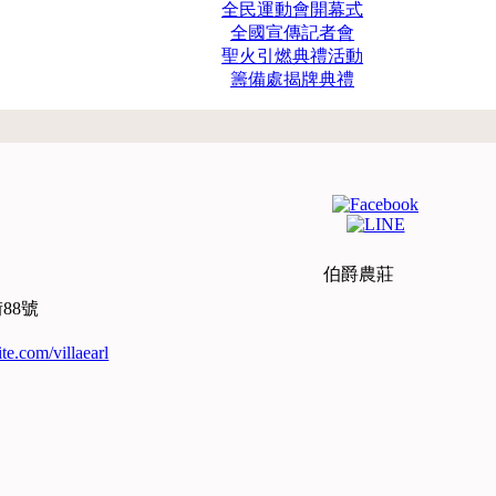
全民運動會開幕式
全國宣傳記者會
聖火引燃典禮活動
籌備處揭牌典禮
伯爵農莊
88號
te.com/villaearl