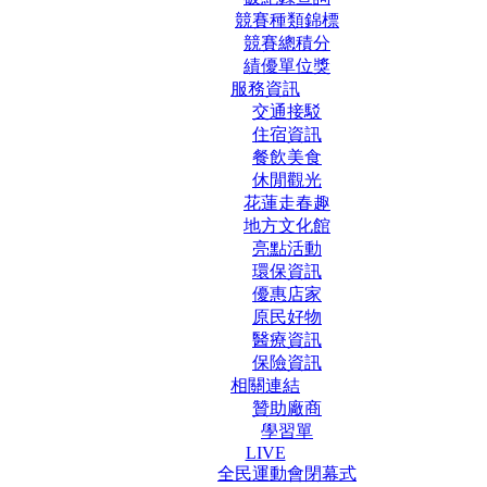
競賽種類錦標
競賽總積分
績優單位獎
服務資訊
交通接駁
住宿資訊
餐飲美食
休閒觀光
花蓮走春趣
地方文化館
亮點活動
環保資訊
優惠店家
原民好物
醫療資訊
保險資訊
相關連結
贊助廠商
學習單
LIVE
全民運動會閉幕式