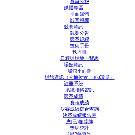
賽事公報
媒體專區
平面媒體
影音報導
競賽資訊
競賽公告
競賽規程
技術手冊
秩序冊
日程與場地一覽表
場館資訊
場館平面圖
場館資訊（交通位置、360環景）
註冊系統
系統聯絡資訊
競賽成績
賽程成績
決賽成績綜合查詢
決賽成績報告表
應(已)頒獎牌
獎牌統計
破紀錄查詢