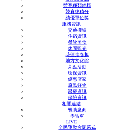
競賽種類錦標
競賽總積分
績優單位獎
服務資訊
交通接駁
住宿資訊
餐飲美食
休閒觀光
花蓮走春趣
地方文化館
亮點活動
環保資訊
優惠店家
原民好物
醫療資訊
保險資訊
相關連結
贊助廠商
學習單
LIVE
全民運動會閉幕式