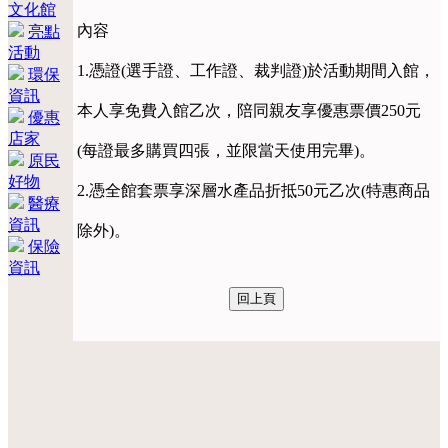
文化館
內容
亮點
活動
1.憑證(選手證、工作證、裁判證)於活動期間入館，
環保
資訊
本人享免費入館乙次，陪同親友享優惠票價250元
優惠
店家
(每證最多購買四張，並限當天使用完畢)。
原民
好物
2.憑全館套票享深層水產品折抵50元乙次(特惠商品
醫療
資訊
除外)。
保險
資訊