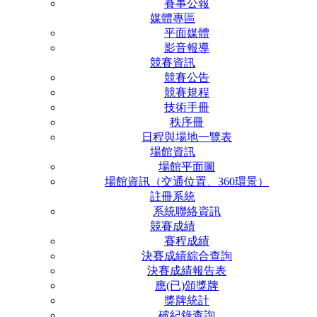
賽事公報
媒體專區
平面媒體
影音報導
競賽資訊
競賽公告
競賽規程
技術手冊
秩序冊
日程與場地一覽表
場館資訊
場館平面圖
場館資訊（交通位置、360環景）
註冊系統
系統聯絡資訊
競賽成績
賽程成績
決賽成績綜合查詢
決賽成績報告表
應(已)頒獎牌
獎牌統計
破紀錄查詢