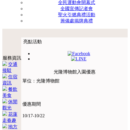
全民運動會開幕式
全國宣傳記者會
聖火引燃典禮活動
籌備處揭牌典禮
亮點活動
服務資訊
交通
接駁
光隆博物館入園優惠
住宿
單位：光隆博物館
資訊
餐飲
美食
休閒
優惠期間
觀光
花蓮
10/17-10/22
走春趣
地方