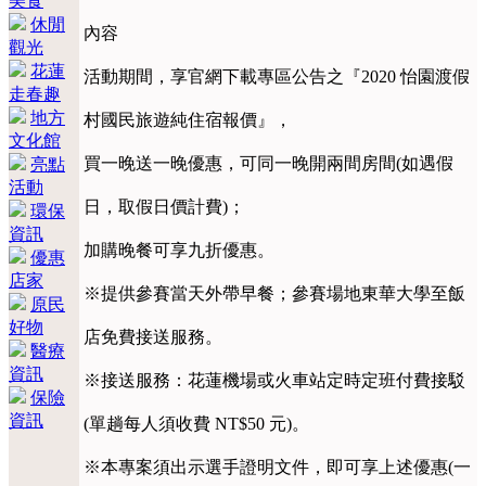
美食
休閒
內容
觀光
花蓮
活動期間，享官網下載專區公告之『2020 怡園渡假
走春趣
地方
村國民旅遊純住宿報價』，
文化館
買一晚送一晚優惠，可同一晚開兩間房間(如遇假
亮點
活動
日，取假日價計費)；
環保
資訊
加購晚餐可享九折優惠。
優惠
店家
※提供參賽當天外帶早餐；參賽場地東華大學至飯
原民
好物
店免費接送服務。
醫療
資訊
※接送服務：花蓮機場或火車站定時定班付費接駁
保險
資訊
(單趟每人須收費 NT$50 元)。
※本專案須出示選手證明文件，即可享上述優惠(一