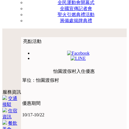
全民運動會開幕式
全國宣傳記者會
聖火引燃典禮活動
籌備處揭牌典禮
亮點活動
怡園渡假村入住優惠
單位：怡園渡假村
服務資訊
交通
優惠期間
接駁
住宿
10/17-10/22
資訊
餐飲