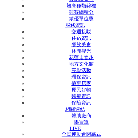
競賽種類錦標
競賽總積分
績優單位獎
服務資訊
交通接駁
住宿資訊
餐飲美食
休閒觀光
花蓮走春趣
地方文化館
亮點活動
環保資訊
優惠店家
原民好物
醫療資訊
保險資訊
相關連結
贊助廠商
學習單
LIVE
全民運動會閉幕式