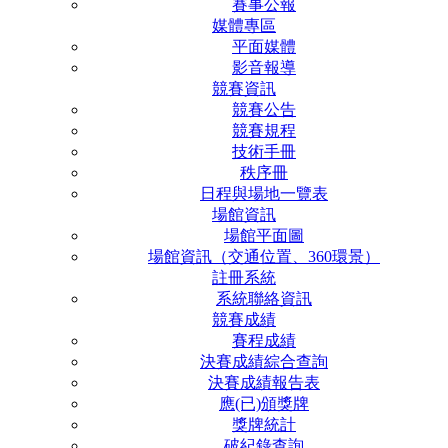
賽事公報
媒體專區
平面媒體
影音報導
競賽資訊
競賽公告
競賽規程
技術手冊
秩序冊
日程與場地一覽表
場館資訊
場館平面圖
場館資訊（交通位置、360環景）
註冊系統
系統聯絡資訊
競賽成績
賽程成績
決賽成績綜合查詢
決賽成績報告表
應(已)頒獎牌
獎牌統計
破紀錄查詢